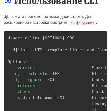
∞
Использование CLI
djLint - это приложение командной строки. Для
расширенной настройки смотрите
.
конфигурация
Usage: djlint 
[
OPTIONS
]
 SRC 
..
.

  djLint · HTML template linter and format
Options:

--version
                       Show the
  -e, 
--extension
 TEXT            File ex
  -i, 
--ignore
 TEXT               Codes t
--reformat
                      Reforma
--check
                         Check f
  --stdin-filename TEXT           Filenam
                                  message
                                  -
]