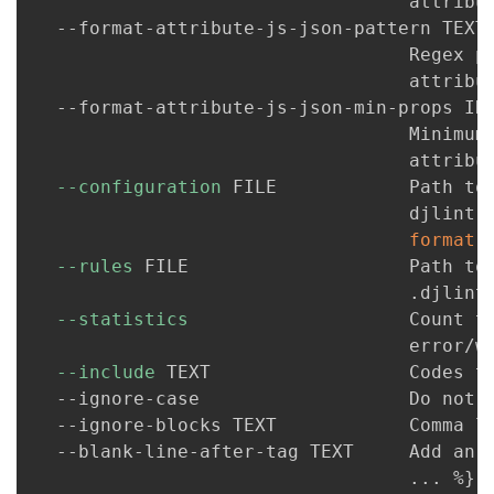
                                  attribut
  --format-attribute-js-json-pattern TEXT

                                  Regex pa
                                  attribut
  --format-attribute-js-json-min-props INT
                                  Minimum 
                                  attribut
--configuration
 FILE            Path to
                                  djlint.t
format
--rules
 FILE                    Path to
                                  .djlint
--statistics
                    Count th
                                  error/wa
--include
 TEXT                  Codes t
  --ignore-case                   Do not 
  --ignore-blocks TEXT            Comma li
  --blank-line-after-tag TEXT     Add an 
..
. %
}
 