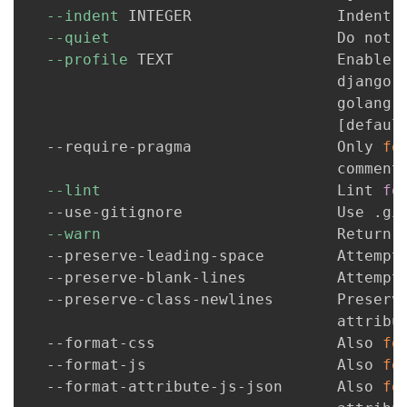
--indent
 INTEGER                Indent 
--quiet
                         Do not 
--profile
 TEXT                  Enable d
                                  django, 
                                  golang, 
[
defaul
  --require-pragma                Only 
fo
                                  comment
--lint
                          Lint 
fo
  --use-gitignore                 Use .gi
--warn
                          Return e
  --preserve-leading-space        Attempt 
  --preserve-blank-lines          Attempt 
  --preserve-class-newlines       Preserve
                                  attribut
  --format-css                    Also 
fo
  --format-js                     Also 
fo
  --format-attribute-js-json      Also 
fo