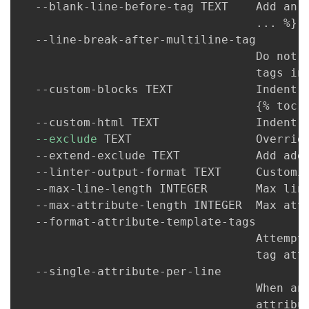
  --blank-line-before-tag TEXT    Add an 
..
. %
}
 
  --line-break-after-multiline-tag

                                  Do not c
                                  tags int
  --custom-blocks TEXT            Indent c
{
% toc 
  --custom-html TEXT              Indent 
--exclude
 TEXT                  Override
  --extend-exclude TEXT           Add addi
  --linter-output-format TEXT     Customiz
  --max-line-length INTEGER       Max lin
  --max-attribute-length INTEGER  Max att
  --format-attribute-template-tags

                                  Attempt
                                  tag attr
  --single-attribute-per-line

                                  When an 
                                  attribut