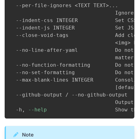
  --per-file-ignores 
<
TEXT TEXT
>
..
.

                                  Ignore l
  --indent-css INTEGER            Set CSS 
  --indent-js INTEGER             Set JS i
  --close-void-tags               Add clos
<
img
>
 b
  --no-line-after-yaml            Do not 
                                  matter.

  --no-function-formatting        Do not 
  --no-set-formatting             Do not 
  --max-blank-lines INTEGER       Consolid
[
defaul
  --github-output / --no-github-output

                                  Output G
  -h, 
--help
                      Show th
Note