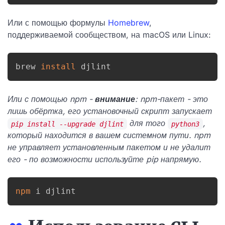
Или с помощью формулы
Homebrew
,
поддерживаемой сообществом, на macOS или Linux:
brew 
install
 djlint
Или с помощью npm -
внимание
: npm-пакет - это
лишь обёртка, его установочный скрипт запускает
для того
,
pip install --upgrade djlint
python3
который находится в вашем системном пути. npm
не управляет установленным пакетом и не удалит
его - по возможности используйте pip напрямую.
npm
 i djlint