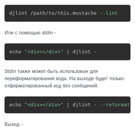
djlint /path/to/this.mustache 
--lint
Или с помощью stdin -
echo
"<div></div>"
|
 djlint -
Stdin также может быть использован для
переформатирования кода. На выходе будет только
отформатированный код без сообщений.
echo
"<div></div>"
|
 djlint - 
--reformat
Выход -