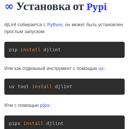
∞
Установка от
Pypi
djLint собирается с
Python
, он может быть установлен
простым запуском:
pip 
install
 djlint
Или как отдельный инструмент с помощью
uv
:
uv tool 
install
 djlint
Или с помощью
pipx
:
pipx 
install
 djlint