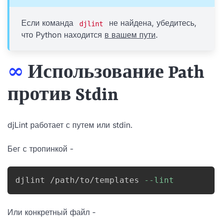
Если команда
не найдена, убедитесь,
djlint
что Python находится
в вашем пути
.
∞
Использование Path
против Stdin
djLint работает с путем или stdin.
Бег с тропинкой -
djlint /path/to/templates 
--lint
Или конкретный файл -