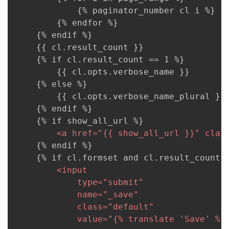
            {% paginator_number cl i %}

        {% endfor %}

    {% endif %}

    {{ cl.result_count }}

    {% if cl.result_count == 1 %}

        {{ cl.opts.verbose_name }}

    {% else %}

        {{ cl.opts.verbose_name_plural }}

    {% endif %}

    {% if show_all_url %}

<
a
href
=
"
{{ show_all_url }}
"
clas
    {% endif %}

    {% if cl.formset and cl.result_count %
<
input
type
=
"
submit
"
name
=
"
_save
"
class
=
"
default
"
value
=
"
{% translate 'Save' %}