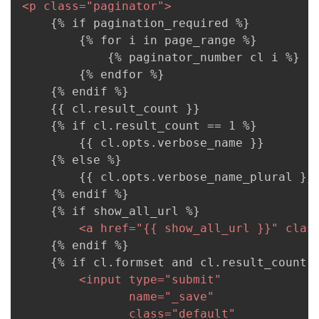
<
p
class
=
"
paginator
"
>
    {% if pagination_required %}

        {% for i in page_range %}

            {% paginator_number cl i %}

        {% endfor %}

    {% endif %}

    {{ cl.result_count }}

    {% if cl.result_count == 1 %}

        {{ cl.opts.verbose_name }}

    {% else %}

        {{ cl.opts.verbose_name_plural }}

    {% endif %}

    {% if show_all_url %}

<
a
href
=
"
{{ show_all_url }}
"
clas
    {% endif %}

    {% if cl.formset and cl.result_count %
<
input
type
=
"
submit
"
name
=
"
_save
"
class
=
"
default
"