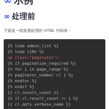
∞
示例
∞
处理前
下面是一段急需处理的 HTML 代码块 -
{% load admin_list %}

<
p
class
=
"
paginator
"
>
{% if pagination_required %}

{% for i in page_range %}

{% paginator_number cl i %}

{% endfor %}

{% endif %}

{{ cl.result_count }}

{% if cl.result_count == 1 %}

{{ cl.opts.verbose_name }}
