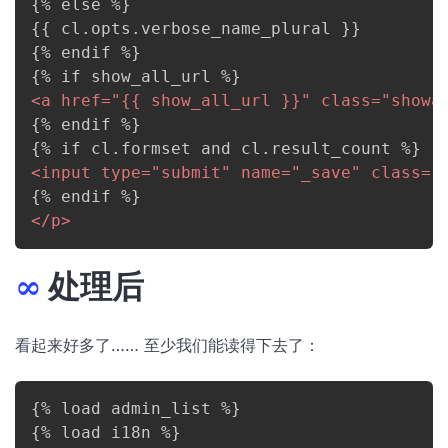
{% else %}

{{ cl.opts.verbose_name_plural }}

{% endif %}

<
a
href
=
"
{{ show_all_url }}
"
class
=
"
showa
{% endif %}

<
input
type
=
"
submit
"
name
=
"
_save
"
class
=
"
</
p
>
∞
处理后
看起来好多了…… 至少我们能读得下去了：
{% load admin_list %}
