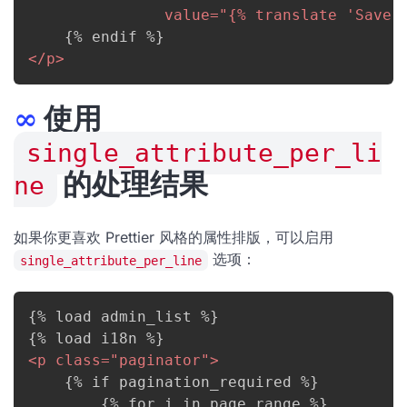
value
=
"
{% translate 'Save'
</
p
>
∞
使用
single_attribute_per_li
ne
的处理结果
如果你更喜欢 Prettier 风格的属性排版，可以启用
选项：
single_attribute_per_line
{% load admin_list %}

<
p
class
=
"
paginator
"
>
    {% if pagination_required %}

        {% for i in page_range %}
