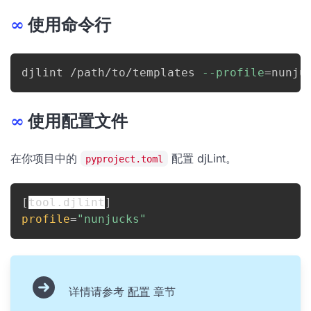
∞
使用命令行
djlint /path/to/templates 
--profile
=
nunju
∞
使用配置文件
在你项目中的
配置 djLint。
pyproject.toml
[
tool.djlint
]
profile
=
"nunjucks"
详情请参考
配置
章节