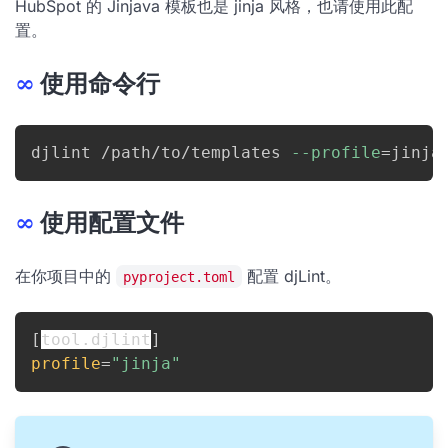
HubSpot 的 Jinjava 模板也是 jinja 风格，也请使用此配
置。
∞
使用命令行
djlint /path/to/templates 
--profile
=
jinja
∞
使用配置文件
在你项目中的
配置 djLint。
pyproject.toml
[
tool.djlint
]
profile
=
"jinja"