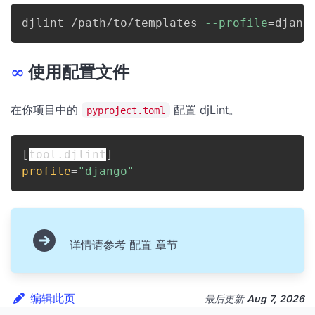
djlint /path/to/templates 
--profile
=
djang
∞
使用配置文件
在你项目中的
配置 djLint。
pyproject.toml
[
tool.djlint
]
profile
=
"django"
详情请参考
配置
章节
编辑此页
最后更新
Aug 7, 2026